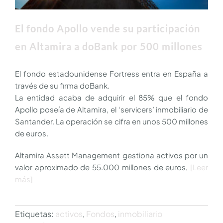
SOLICITUD DE PRESUPUESTO
El fondo Apollo vende su participación
en Altamira a doBank por 500 millones
CONTACTO
El fondo estadounidense Fortress entra en España a
través de su firma doBank.
ÚNASE A NOSOTROS
La entidad acaba de adquirir el 85% que el fondo
Apollo poseía de Altamira, el ‘servicers’ inmobiliario de
Santander. La operación se cifra en unos 500 millones
de euros.
Altamira Assett Management gestiona activos por un
valor aproximado de 55.000 millones de euros,
[Leer
más]
Etiquetas:
activos
,
Fondos
,
inmobiliario