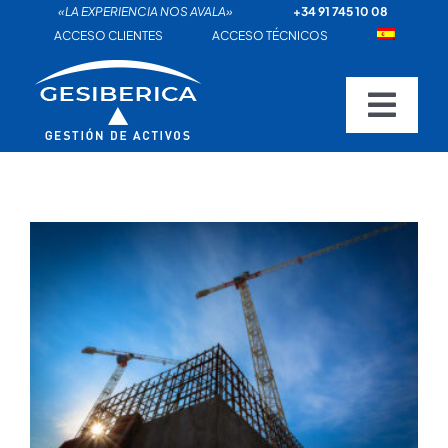
Saltar
«LA EXPERIENCIA NOS AVALA»
+34 91 745 10 08
al
ACCESO CLIENTES
ACCESO TÉCNICOS
contenido
Togg
Navig
INICIO
inmobiliario
QUIÉNES SOMOS
SERVICIOS
NUESTROS CLIENTES
RED DE OFICINAS