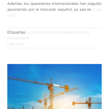
Además, los operadores internacionales han seguido
apostando por el mercado español, ya sea en
[Leer
más]
Etiquetas:
activos
,
bancos
,
finanzas
,
Fondos
,
inmobiliario
Leer más