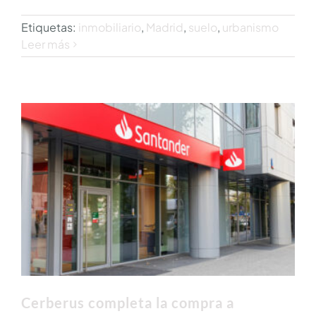
Etiquetas:
inmobiliario
,
Madrid
,
suelo
,
urbanismo
Leer más
Cerberus completa la compra a