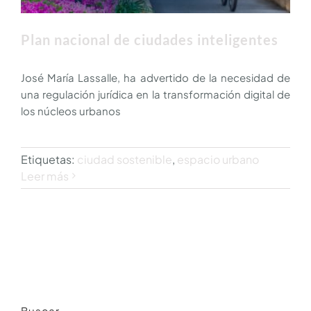
SOLICITUD DE PRESUPUESTO
Plan nacional de ciudades inteligentes
José María Lassalle, ha advertido de la necesidad de
CONTACTO
una regulación jurídica en la transformación digital de
los núcleos urbanos
ÚNASE A NOSOTROS
Etiquetas:
ciudad sostenible
,
espacio urbano
Leer más
Buscar