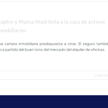
apfre y Mutua Madrileña a la caza de activos
nmobiliarios
a cartera inmobiliaria predispuesta a rotar. El seguro tambi
ca partido del buen tono del mercado del alquiler de oficinas.
Leer m