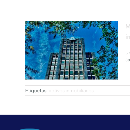
M
i
Un
sa
Etiquetas:
activos inmobiliarios