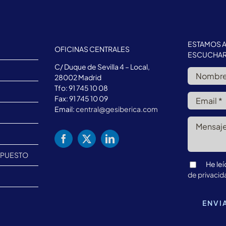
ESTAMOS A
OFICINAS CENTRALES
ESCUCHAR
C/ Duque de Sevilla 4 – Local,
28002 Madrid
Tfo: 91 745 10 08
Fax: 91 745 10 09
Email:
central@gesiberica.com
S
UPUESTO
He leí
de privacid