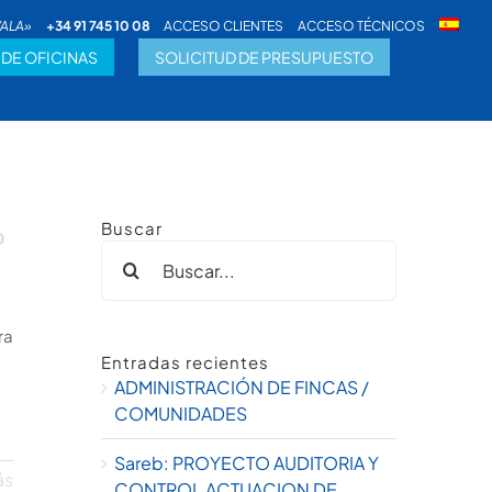
VALA»
+34 91 745 10 08
ACCESO CLIENTES
ACCESO TÉCNICOS
 DE OFICINAS
SOLICITUD DE PRESUPUESTO
Buscar
o
SANEAMIENTO
LEGAL
Buscar:
 DE CALIDAD
ÁREA DE DESCARGAS
ADMINISTRATIVO
SERVICING
/ REGISTRAL
ra
Entradas recientes
ADMINISTRACIÓN DE FINCAS /
COMUNIDADES
Sareb: PROYECTO AUDITORIA Y
ás
CONTROL ACTUACION DE