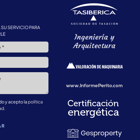
 SU SERVICIO PARA
LE
do y acepto la
política
ad.